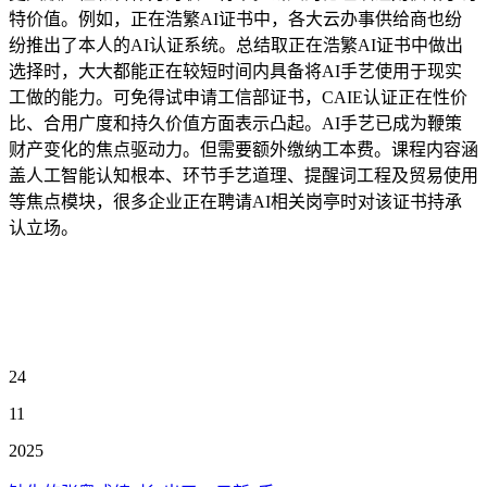
特价值。例如，正在浩繁AI证书中，各大云办事供给商也纷
纷推出了本人的AI认证系统。总结取正在浩繁AI证书中做出
选择时，大大都能正在较短时间内具备将AI手艺使用于现实
工做的能力。可免得试申请工信部证书，CAIE认证正在性价
比、合用广度和持久价值方面表示凸起。AI手艺已成为鞭策
财产变化的焦点驱动力。但需要额外缴纳工本费。课程内容涵
盖人工智能认知根本、环节手艺道理、提醒词工程及贸易使用
等焦点模块，很多企业正在聘请AI相关岗亭时对该证书持承
认立场。
24
11
2025