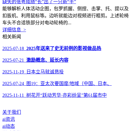
缺失的张粤成绩“长”出了一只新“手”
能够解析人体活动企图，包罗抓握、侧捏、击掌、托、提以及
扣扳机、利用鼠标等。边听就能边对视频进行粗剪。上述轮椅
车头不合适铁部分对电动轮椅的...
详细信息 >
相关新闻
2025-07-18
2025年送来了史无前例的影视做品热
2025-07-21
激励概念、延长内容
2025-11-19 日本立马就诚恳投
2025-07-24 图19：亚太次要国度/地域（中国、日本、
2025-11-11 树花开“跃动芳华·亦彩纷呈”第61届市中
关于我们
ai资讯
ai动态