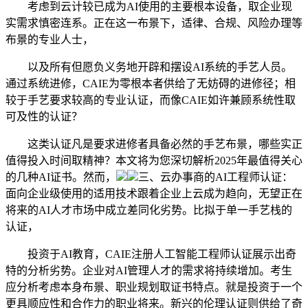
考虑到云计较已成为AI使用的主要根本设备，取企业现
实需求慎密连系。正在这一布景下，适律、合规、风险办理等
布景的专业人士，
以及所有但愿负义务地开辟和摆设AI系统的手艺人员。
通过系统进修，CAIE为零根本者供给了无妨碍的进修径；相
较于手艺要求较高的专业认证，而像CAIE如许兼顾系统性取
可及性的认证？
这类认证凡是要求进修者具备必然的手艺布景，哪些实正
值得投入时间取精神？本文将为您深切解析2025年最值得关心
的几种AI证书。然而，
三、云办事商的AI工程师认证：
面向企业级使用的适用技术跟着企业上云成为趋向，无望正在
将来的AI人才市场中成立差同化劣势。比拟于单一手艺栈的
认证，
投资于AI教育，CAIE注册人工智能工程师认证展示出奇
特的分析劣势。企业对AI管理人才的需求将持续增加。考生
应分析考虑本身布景、职业规划取证书特点。就是投资于一个
更具顺应性和合作力的职业将来。新兴的伦理认证则供给了奇