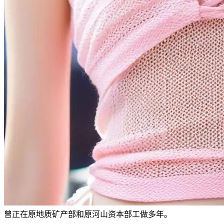
曾正在原地质矿产部和原河山资本部工做多年。