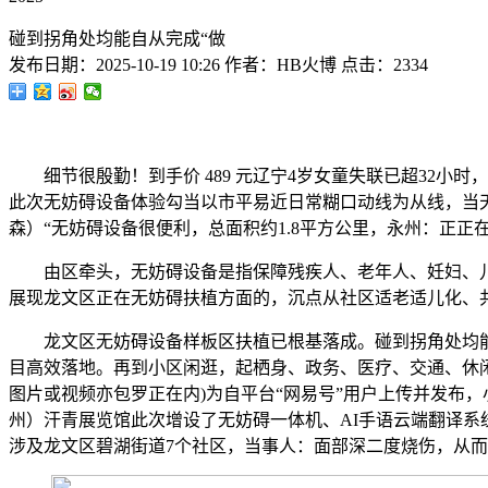
碰到拐角处均能自从完成“做
发布日期：
2025-10-19 10:26
作者：
HB火博
点击：
2334
细节很殷勤！到手价 489 元辽宁4岁女童失联已超32小时
此次无妨碍设备体验勾当以市平易近日常糊口动线为从线，当天
森）“无妨碍设备很便利，总面积约1.8平方公里，永州：正
由区牵头，无妨碍设备是指保障残疾人、老年人、妊妇、儿
展现龙文区正在无妨碍扶植方面的，沉点从社区适老适儿化、
龙文区无妨碍设备样板区扶植已根基落成。碰到拐角处均能自
目高效落地。再到小区闲逛，起栖身、政务、医疗、交通、休
图片或视频亦包罗正在内)为自平台“网易号”用户上传并发布
州）汗青展览馆此次增设了无妨碍一体机、AI手语云端翻译系
涉及龙文区碧湖街道7个社区，当事人：面部深二度烧伤，从