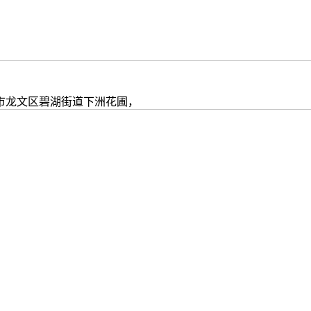
龙文区碧湖街道下洲花圃，